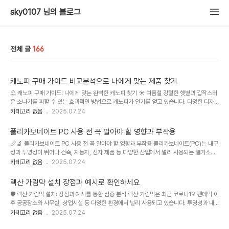
sky0107 님의 블로그
전체 글
166
캐노피 구매 가이드 비교분석으로 나에게 맞는 제품 찾기
⛱️ 캐노피 구매 가이드: 나에게 맞는 완벽한 캐노피 찾기 ☀️ 여름철 강렬한 햇볕과 갑작스러
운 소나기를 피할 수 있는 효과적인 방법으로 캐노피가 인기를 얻고 있습니다. 다양한 디자
인, 크기, 기능을 가진 캐노피 제품들이 시장에 출시되면서 소비자들의 선택은 더욱 어려워
카테고리 없음
2025.07.24
졌습니다. 본 가이드는 다양한 캐노피 제품들을 비교 분석하여 소비자들이 자신에게 맞는 최
적의 제품을 선택하는 데 도움을 드리고자 합니다. 본 가이드에서는 현재 시장에서 인기있는
폴리카보네이트 PC 사용 전 꼭 알아야 할 영향과 부작용
몇 가지 캐노피 제품들을 심층적으로 분석하고, 실제 사용자들의 후기와 전문가들의 의견을
📏🔬 폴리카보네이트 PC 사용 전 꼭 알아야 할 영향과 부작용 폴리카보네이트(PC)는 내구
종합하여 객관적인 비교 정보를 제공합니다. 가격, 내구성, 설치 편의성, 디자인 등 다양한 요
성과 투명성이 뛰어나 건축, 자동차, 전자 제품 등 다양한 산업에서 널리 사용되는 열가소성
소들을 고려하여 자신에게 가장 적합한 캐노피를 선택하는데 필요한 모..
플라스틱입니다. 하지만 그 강력한 성능 뒤에는 알아야 할 중요한 영향과 부작용이 존재합니
카테고리 없음
2025.07.24
다. 본 글에서는 PC의 다양한 용도와 시장 상황을 분석하고, 사용 전 꼼꼼히 확인해야 할 사
항들을 상세히 비교 분석하여 PC를 안전하고 효율적으로 사용하는 데 필요한 정보를 제공
렉산 가림막 설치 장점과 예시로 확인하세요
합니다. 최근 친환경 소재에 대한 관심이 높아짐에 따라 PC의 생산 과정과 폐기 과정에서 발
🛡️ 렉산 가림막 설치: 장점과 예시를 통한 심층 분석 렉산 가림막은 최근 코로나19 팬데믹 이
생하는 환경적 영향에 대한 논의도 활발해지고 있습니다. 본 글에서는 이러한 측면까지 고려
후 공공장소와 사무실, 상업시설 등 다양한 환경에서 널리 사용되고 있습니다. 투명성과 내
하여 PC 사용의 장단점을 균형 있게 다룹니다. PC의 특..
구성, 그리고 비교적 저렴한 가격으로 인해 다양한 목적으로 설치되고 있으며, 시장 규모 또
카테고리 없음
2025.07.24
한 꾸준히 성장하고 있습니다. 특히, 개인의 안전과 사생활 보호, 공간 분리 등의 요구가 증가