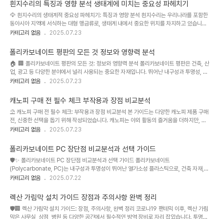
함에 따라 렉산 가림막의 수요는 더욱 높아질 것으로 예상됩니다. 이 글에서는 렉산 가림막
흰지수리의 특징과 영향 분석 생태계에 미치는 중요성 파헤치기
설치의 장점과 단점을 비교 분석하고, 다양한 설치 환경과 상황에 맞는 최적의 선택을 위한
🦅 흰지수리의 생태계적 중요성 파헤치기: 특징과 영향 분석 흰지수리는 우리나라를 포함한
정보를 제공합니다. 더 나아가, 설치 시 고려해야 할 핵심 사항들과 향후 전망까지 다루어 렉
동아시아 지역에 서식하는 대형 맹금류로, 생태계 내에서 중요한 위치를 차지하고 있습니다.
산 가림막 설치에 대한 종합적인 이해를 돕..
본 분석에서는 흰지수리의 생태적 특징을 자세히 살펴보고, 그들이 생태계에 미치는 영향을
카테고리 없음
2025.07.23
다각적으로 분석하여 흰지수리 보전의 중요성을 강조하고자 합니다. 최근 흰지수리 개체 수
감소에 대한 우려가 커지고 있으며, 서식지 파괴, 먹이 부족, 환경 오염 등 다양한 요인이 이
폴리카보네이트 평판의 모든 것 정보와 영향력 분석
러한 현상의 원인으로 지목되고 있습니다. 이러한 심각성을 인지하고, 흰지수리 보전을 위한
🏠 🏢 폴리카보네이트 평판의 모든 것: 정보와 영향력 분석 폴리카보네이트 평판은 건축, 산
효과적인 전략을 모색하기 위해서는 흰지수리에 대한 깊이 있는 이해가 필수적입니다. 본 보
업, 광고 등 다양한 분야에서 널리 사용되는 중요한 자재입니다. 뛰어난 내구성과 투명성, 가
고서는 흰지수리의 생태적 특징, 먹이 사슬에서의 역할, 서식지..
공의 용이성으로 인해 건물의 채광 시스템, 온실, 차양, 간판 등 다양한 용도로 활용되고 있습
카테고리 없음
2025.07.23
니다. 최근에는 친환경 소재에 대한 관심 증가와 함께, 재활용 가능성 및 생산 과정에서의 탄
소 배출량 감소에 대한 연구가 활발히 진행되고 있으며, 시장의 규모 또한 지속적으로 성장
캐노피 구매 전 필수 체크 부작용과 장점 비교분석
하고 있습니다. 특히, 고층 건물의 외벽 마감재나 태양광 발전 시스템의 커버 소재로의 활용
⛱️ 캐노피 구매 전 필수 체크: 부작용과 장점 비교분석 본 가이드는 다양한 캐노피 제품 구매
이 증가하면서, 폴리카보네이트 평판 시장은 더욱 확대될 것으로 예상됩니다. 다양한 제조사
전, 신중한 선택을 돕기 위해 작성되었습니다. 캐노피는 야외 활동의 즐거움을 더하지만, 잘
들이 경쟁적으로 새로운 기능과 디자인을 개발하고 있으며,..
못된 선택은 불편함과 추가 비용을 초래할 수 있습니다. 본 가이드에서는 인기 있는 캐노피
카테고리 없음
2025.07.23
브랜드 및 모델을 비교 분석하여, 소비자들이 자신에게 맞는 최적의 제품을 선택하는 데 필
요한 정보를 제공합니다. 최근 캠핑, 피크닉, 야외 행사의 인기 상승과 함께 캐노피 시장은 급
폴리카보네이트 PC 장단점 비교분석과 선택 가이드
속도로 성장하고 있으며, 다양한 기능과 디자인의 제품들이 출시되고 있습니다. 소비자들은
🛡️✨ 폴리카보네이트 PC 장단점 비교분석과 선택 가이드 폴리카보네이트
가격, 내구성, 설치 편의성, 디자인 등 다양한 요소를 고려해야 하며, 이러한 요소들을 종합적
(Polycarbonate, PC)는 내구성과 투명성이 뛰어난 열가소성 플라스틱으로, 건축 자재,
으로 고려하지 않을 경우 불만족스러운 구매 경험을..
자동차 부품, 의료 기기 등 다양한 분야에서 널리 사용되고 있습니다. 최근에는 친환경 소재
카테고리 없음
2025.07.22
에 대한 관심이 높아지면서, 재활용 가능성과 생산 과정의 환경 영향 등을 고려한 PC 제품의
선택이 더욱 중요해지고 있습니다. 특히, 건축 분야에서는 채광용 지붕이나 창문, 칸막이 등
렉산 가림막 설치 가이드 장점과 주의사항 완벽 정리
에 널리 사용되며, 자동차 산업에서는 헤드라이트 커버, 내장재 등에 활용되어 안전성과 디
🛡️🏢 렉산 가림막 설치 가이드: 장점, 주의사항, 완벽 정리 코로나19 팬데믹 이후, 렉산 가림
자인적 요소를 모두 충족시키는 데 기여합니다. 또한, 전자 제품의 케이스, 의료용 기구 등에
막은 사무실, 상점, 병원 등 다양한 공간에서 필수적인 방역 장비로 자리 잡았습니다. 투명성
도 사용되어 다양한 산업의 발전에 기여하고 있습니다. 하지만 다양..