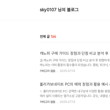
sky0107 님의 블로그
전체 글
166
캐노피 구매 가이드 장점과 단점 비교 분석 
⛱️ 캐노피 구매 가이드: 장점과 단점 비교 분석 후 현명
캐노피는 야외 활동의 필수품이 되었습니다. 캠핑, 피크닉,
능의 캐노피가 출시되어 소비자들의 선택을 어렵게 만들고 
카테고리 없음
2025.07.13
석하여 소비자들이 현명한 구매 결정을 내릴 수 있도록 돕고
급성장하고 있으며, 기능성과 디자인 측면에서 다양한 제품
으며, 소재, 크기, 디자인 등 다양한 선택지가 제공되고 있..
폴리카보네이트 PC의 매력 장점과 활용 예시
✨ 폴리카보네이트 PC: 강력한 내구성과 다양한 활용! 총
에서 널리 사용되는 열가소성 고분자입니다. 강도, 내열성,
친환경 소재에 대한 관심이 높아지면서 PC의 재활용 및 
카테고리 없음
2025.07.13
규모는 꾸준히 성장하고 있으며, 자동차, 건축, 전자, 의료
소재에 대한 요구가 증가함에 따라 PC의 활용 범위는 더욱