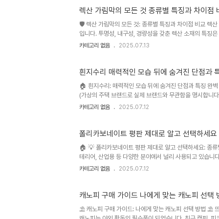
되어 있으며, 용도에 따라 적절한 제품을 선택하는 것이 중요
렉산 가림막의 모든 것 종류별 특징과 차이점 
🛡️ 렉산 가림막의 모든 것: 종류별 특징과 차이점 비교 
입니다. 투명성, 내구성, 경량성을 갖춘 렉산 소재의 특징은
리두기 필요성 증가와 함께 그 중요성이 더욱 부각되었습니다
카테고리 없음
2025.07.13
갖춘 제품들로 매우 활성화되어 있으며, 소비자들의 선택 
품을 선택해야 할지 어려움을 안겨주기도 합니다. 본 가이
비자들이 자신의 필요에 맞는 최적의 제품을 선택..
흰지수리 매력적인 모습 뒤에 숨겨진 단점과 
🏠 흰지수리: 매력적인 모습 뒤에 숨겨진 단점과 특징 완
(가상의 주택 브랜드로 실제 브랜드와 무관함을 명시합니다.
니다.)의 매력적인 외관과 편리한 기능 뒤에 숨겨진 단점과
카테고리 없음
2025.07.12
있도록 돕고자 합니다. 최근 주택 시장의 급변하는 상황 속
한 시대적 요구에 부응하고자 합니다. 본 분석을 통해 소
일과 재정 상황에 가장 적합한 선택을 할 수 있을 것입니다. 
폴리카보네이트 평판 제대로 알고 선택하세요
🏠 💡 폴리카보네이트 평판 제대로 알고 선택하세요: 종
테리어, 산업용 등 다양한 분야에서 널리 사용되고 있습니다
네이트 평판이 시장에 출시되면서 소비자들의 선택 폭이 넓
카테고리 없음
2025.07.12
면 효율적인 선택이 어려울 수 있습니다. 본 가이드에서는
의 제품을 선택하는 데 도움을 드리고자 합니다. 특히, 내충
석하여, 각 상황에 맞는 최적의 폴리카보네이트 평판을 찾을 
캐노피 구매 가이드 나에게 맞는 캐노피 선택 
⛱️ 캐노피 구매 가이드: 나에게 맞는 캐노피 선택 방법 ⛱
캐노피는 야외 활동의 필수품이 되었습니다. 최근 캠핑, 피