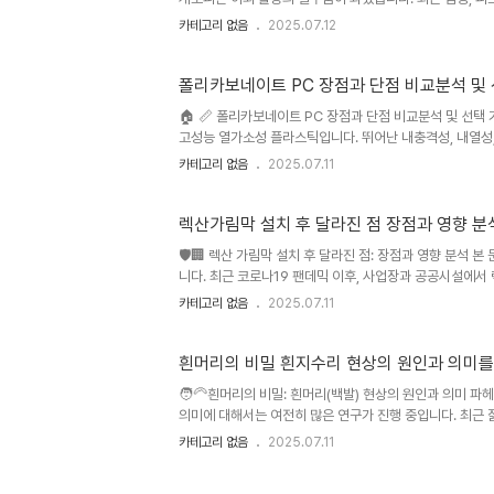
에 출시되면서 소비자들의 선택은 더욱 어려워지고 있습니다.
카테고리 없음
2025.07.12
다. 이 가이드는 다양한 캐노피를 비교 분석하여 소비자들
다. 본 가이드에서는 Coleman Instant Canopy, Quik Sh
인기 캐노피를 중심..
폴리카보네이트 PC 장점과 단점 비교분석 및
🏠 📏 폴리카보네이트 PC 장점과 단점 비교분석 및 선
고성능 열가소성 플라스틱입니다. 뛰어난 내충격성, 내열성,
용도로 활용되고 있습니다. 최근에는 친환경 소재에 대한 관
카테고리 없음
2025.07.11
에 대한 연구개발이 활발히 진행되고 있으며, 시장 규모 또
붕, 차양 등에 널리 사용되며, 자동차 산업에서는 램프 커
생적인 특성 때문에 수요가 증가하고 있습니다. ..
렉산가림막 설치 후 달라진 점 장점과 영향 분
🛡️🏢 렉산 가림막 설치 후 달라진 점: 장점과 영향 분석
니다. 최근 코로나19 팬데믹 이후, 사업장과 공공시설에서
보호에 대한 사회적 요구 증가와 더불어, 다양한 종류의 
카테고리 없음
2025.07.11
니다. 하지만, 제품의 종류와 기능이 다양해짐에 따라 어떤
분석에서는 렉산 가림막 설치의 장점과 단점을 꼼꼼하게 비
제공합니다. 특히, 다양한 설치 환경과 사용 목적에 따..
흰머리의 비밀 흰지수리 현상의 원인과 의미를
🧑‍🦳흰머리의 비밀: 흰머리(백발) 현상의 원인과 의미 
의미에 대해서는 여전히 많은 연구가 진행 중입니다. 최근 
양 부족 등 다양한 요인과 관련이 있습니다. 흰머리 관리 시
카테고리 없음
2025.07.11
장하고 있으며, 수십억 달러 규모의 시장을 형성하고 있습니
하는 데 초점을 맞춘 제품들이 인기를 얻고 있습니다. 그