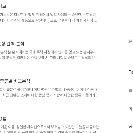
..
비교
렉산 가림막은 다양한 산업 및 환경에서 널리 사용되는 중요한 보호 장치
 다양한 가림막 제품으로 발전되어, 코로나19 팬데믹 이후 사회적 거
. 현재 시장은 다양한 종류의 렉산 가림막, 설치 방식, 추가 기능을
폭 또한 넓어졌습니다. 하지만 이러한 다양성은 소비자들에게 어떤 제
드에서는 다양한 종류의 렉산 가림막을 종합적으로 비교 분석하여, 소
분
특징 완벽 분석
벽 분석 본 분석에서는 국내 주택 시장에서 인기를 얻고 있는 흰지수리
 이 분석은 일반적인 주택 구매 시 고려 사항을 바탕으로 작성되었습
 특징을 심층적으로 분석하여, 잠재적 구매자들이 현명한 선택을 할 수
에서, 합리적인 주택 선택은 더욱 중요해지고 있으며, 본 분석은 이러
T
비자들은 흰지수리의 장단점을 객관적으로 비교하고, 자신의 라이프스타
국내 부..
 종류별 비교분석
류별 비교분석 폴리카보네이트 평판은 가볍고 내구성이 뛰어나 건축, 인
최
최
근
. 최근 친환경 소재에 대한 관심 증가와 함께 다양한 종류의 폴리카보
글
어졌습니다. 하지만 각 제품의 특징과 장단점을 정확히 이해하지 못하
과
 다양한 폴리카보네이트 평판의 종류를 비교 분석하여 소비자들이 최적
인
최
격성, 내열성, 자외선 차단율, 가격 등 중요한 요소를 중심으로 비교 분
기
..
방법
글
공
️ 뜨거운 여름, 강렬한 자외선으로부터 보호받고 시원한 그늘을 제공하는
크닉, 야외 행사 등의 인기 상승과 함께 다양한 종류의 캐노피가 시장