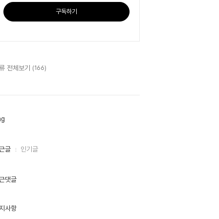
구독하기
류 전체보기
(166)
ag
근글
인기글
근댓글
지사항