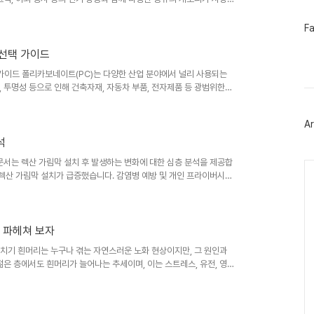
 가격, 디자인, 기능, 내구성 등 고려해야 할 요소가 많기 때문입니
이 자신에게 맞는 최적의 캐노피를 선택하는 데 도움을 드리고자 합니
페
F
이
ade Instant Canopy, Abco Tech Instant Canopy 세 가지
스
 선택 가이드
북
트
택 가이드 폴리카보네이트(PC)는 다양한 산업 분야에서 널리 사용되는
위
 투명성 등으로 인해 건축자재, 자동차 부품, 전자제품 등 광범위한
터
심 증가와 함께 재활용 가능성, 생산 과정에서의 탄소 배출량 감소 등
플
한 지속적으로 성장하고 있습니다. 특히 건축 분야에서는 채광창, 지
러
Ar
그
버, 내장재 등에 활용되고 있습니다. 의료기기 분야에서도 내구성과 위
인
석
 본 문서는 렉산 가림막 설치 후 발생하는 변화에 대한 심층 분석을 제공합
Ca
 렉산 가림막 설치가 급증했습니다. 감염병 예방 및 개인 프라이버시
렉산 가림막 제품들이 시장에 출시되면서 소비자들의 선택폭이 넓어졌습
 제품이 자신의 필요에 맞는지 판단하기 어려운 경우가 많습니다. 이
교 분석하고, 실제 사용 후기를 바탕으로 최적의 선택을 위한 정보를
 파헤쳐 보자
파헤치기 흰머리는 누구나 겪는 자연스러운 노화 현상이지만, 그 원인과
젊은 층에서도 흰머리가 늘어나는 추세이며, 이는 스트레스, 유전, 영
장은 염색약, 샴푸, 건강기능식품 등 다양한 제품을 통해 급속도로 성
다. 특히 천연 성분을 강조한 제품과 흰머리의 근본적인 원인을 해결
러나 시중에는 다양한 제품과 정보가 난무하여 소비자들이 올바른 선택