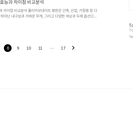
 효능과 차이점 비교분석
과 차이점 비교분석 폴리카보네이트 평판은 건축, 산업, 가정용 등 다
 뛰어난 내구성과 가벼운 무게, 그리고 다양한 색상과 두께 옵션으로
트 평판이 존재하여 소비자들의 선택을 어렵게 만들고 있습니다. 본
방
To
장단점을 비교 분석하여 소비자들이 자신에게 맞는 최적의 제품을 선택
문
To
 대한 관심이 증가하면서 재활용 가능성과 환경 영향을 고려한 제품 선
자
Ye
영될 것입니다. ..
수
8
9
10
11
···
17