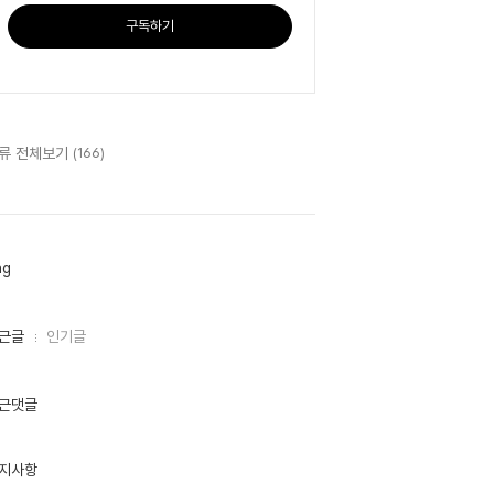
구독하기
류 전체보기
(166)
ag
근글
인기글
근댓글
지사항