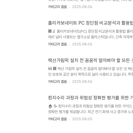
가격대의 캐노피가 넘쳐납니다. 본 가이드는 소비자들이 최
카테고리 없음
2025.08.06
여 구매 전 꼭 확인해야 할 핵심 정보를 제공합니다. 본 가
터, 캠프라인 캐노피 등을 중심으로 비교 분석할 것입니다. 
등으로 급성장하고 있으며, 소비..
폴리카보네이트 PC 장단점 비교분석과 활용
🏢🔬 폴리카보네이트(PC) 장단점 비교분석과 활용법 폴
에서 널리 사용되는 열가소성 플라스틱입니다. 건축 자재부터
환경 소재에 대한 관심 증가와 함께 재활용 기술 개발도 활
카테고리 없음
2025.08.06
으며, 특히 건축 분야에서 에너지 효율 향상을 위한 고성능
니다. 다만, PC의 가격 경쟁력과 내스크래치성 개선에 대
장단점을 객관적으로 비교 분석하고, 다양한 활용 사례와 선택
렉산가림막 설치 전 꼼꼼히 알아봐야 할 모든 
🚧 🏢 렉산 가림막 설치 전 꼼꼼히 알아봐야 할 모든 것 
인 보호와 공간 분리 목적으로 널리 사용되고 있습니다. 투
기로 제작되어 활용도가 높지만, 설치 전 꼼꼼한 확인이 필요합
카테고리 없음
2025.08.06
항이 많아 잘못된 선택은 불필요한 비용과 시간 낭비를 초래
할 모든 것을 상세히 비교 분석하여 최적의 선택을 돕고자 
바탕으로 장단점을 명확히 제시하여 실용적인 정..
흰지수리 과정과 위험성 정확한 평가를 위한 
🏠 📝 흰지수리 과정과 위험성 정확한 평가를 위한 가이
정확한 평가를 제공합니다. 최근 전기 화재 사고 증가와 노
이 더욱 커지고 있습니다. 본 가이드에서는 다양한 흰지수리
카테고리 없음
2025.08.05
검을 위한 필수 체크리스트를 제공하여, 소비자들이 현명한 
적인 정보이며, 특정 상황에 대한 전문적인 조언을 대체할 