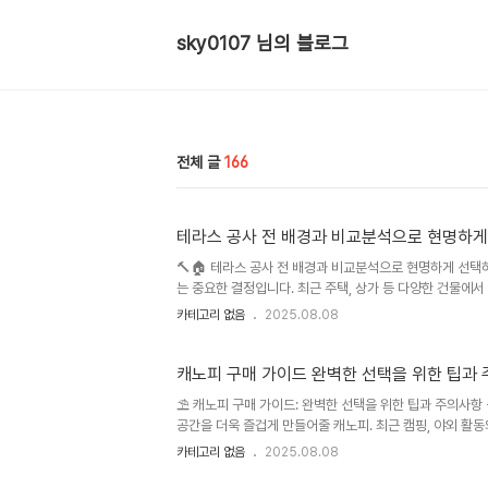
sky0107 님의 블로그
전체 글
166
테라스 공사 전 배경과 비교분석으로 현명하
🔨🏠 테라스 공사 전 배경과 비교분석으로 현명하게 선택
는 중요한 결정입니다. 최근 주택, 상가 등 다양한 건물에
라 다양한 공사 방식과 자재, 시공업체들이 시장에 등장하고
카테고리 없음
2025.08.08
택할 경우, 예산 초과, 품질 저하, 추후 유지보수 문제 등
맞는 최적의 공사 방식을 선택하는 것이 무엇보다 중요합니다
택을 돕고자 합니다. 🤔 주제의 중요성과 ..
캐노피 구매 가이드 완벽한 선택을 위한 팁과
⛱️ 캐노피 구매 가이드: 완벽한 선택을 위한 팁과 주의사
공간을 더욱 즐겁게 만들어줄 캐노피. 최근 캠핑, 야외 활
디자인, 소재, 기능을 가진 수많은 제품들이 출시되면서 소
카테고리 없음
2025.08.08
고의 캐노피를 선택하는 데 도움을 드리고자, 다양한 제품들
본 가이드를 통해 자신에게 딱 맞는 캐노피를 찾아 즐거운 