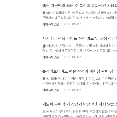
피는 단순한 그늘막을 넘어, 야..
렉산 가림막의 모든 것 특징과 효과적인 사용
🛡️ 렉산 가림막의 모든 것: 특징과 효과적인 사용법 렉산
투명성과 내구성을 겸비한 렉산 소재는 코로나19 팬데믹 
를 창출했습니다. 하지만 시중에는 다양한 종류의 렉산 가
카테고리 없음
2025.08.07
선택을 위해서는 신중한 고려가 필요합니다. 본 가이드에서는
하게 비교 분석하여 여러분의 현명한 선택을 돕고자 합니다.
되었습니다. 🧐 주제의 배경과 중요성 ..
흰지수리 선택 가이드 장점 비교 및 과정 상세
🏠 흰지수리 선택 가이드: 장점 비교 및 과정 상세히 알아보
명 C 등 - 실제 제품명으로 대체) 선택에 어려움을 겪는 
징, 장단점, 선택 과정 등을 상세히 비교 분석하여 최적의 
카테고리 없음
2025.08.07
라고 가정하고 작성합니다. 예를 들어, "흰지수리"가 특정
을 수정해야 합니다.) 🤔 주제 소개 및 중요성 흰지수리 
한 니..
폴리카보네이트 평판 장점과 위험성 완벽 정리
🛡️ ☀️ 폴리카보네이트 평판: 장점, 위험성, 그리고 현명
범위하게 사용되는 중요한 소재입니다. 뛰어난 내구성과 가
다. 본 글에서는 폴리카보네이트 평판의 장점과 위험성을 면
카테고리 없음
2025.08.07
하고자 합니다. 현재 시장에서는 다양한 종류의 폴리카보네
격성, 자외선 차단 기능 등이 개선된 제품들이 꾸준히 출시
에 대한 관심이 증가하면서 지속 가능한 건축자재 시장의 성
캐노피 구매 후기 장점과 단점 후회하지 않을 
⛱️☀️ 캐노피 구매 후기: 장점과 단점, 후회하지 않을 선
호받기 위해 캐노피는 필수품이 되었습니다. 캠핑, 야외 행사