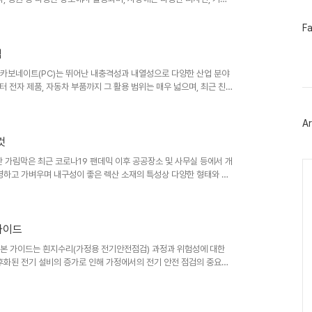
고의 캐노피를 선택할 수 있도록 다양한 브랜드와 모델을 비교 분석하
이드에서는 시중에서 인기 있는 콜맨 인스턴트 쉘터 2.0, 코베아 돔쉘
페
F
이
최근 몇 년간 캐노피 시장은 소재 혁신, 디자인 다양화, 편의 기능 추가
스
법
북
트
리카보네이트(PC)는 뛰어난 내충격성과 내열성으로 다양한 산업 분야
위
 전자 제품, 자동차 부품까지 그 활용 범위는 매우 넓으며, 최근 친
터
발하게 진행되고 있습니다. 시장 규모는 지속적인 성장세를 보이고 있
플
 건축 자재 수요 증가에 따라 PC 시장의 성장은 더욱 가속화될 전망입
러
Ar
그
한 요구는 지속적으로 제기되고 있는 과제입니다. 본 분석에서는 PC의
인
 시..
것
렉산 가림막은 최근 코로나19 팬데믹 이후 공공장소 및 사무실 등에서 개
Ca
명하고 가벼우며 내구성이 좋은 렉산 소재의 특성상 다양한 형태와 크
니다. 소재의 종류, 두께, 설치 방식, 추가 기능 등 고려해야 할 사
할 수 있습니다. 본 가이드에서는 렉산 가림막 설치 전 반드시 알아야
합니다. 특히, 다양한 제품과 설치 방식을 비교하고 실제 사용 후기를
가이드
드 본 가이드는 흰지수리(가정용 전기안전점검) 과정과 위험성에 대한
후화된 전기 설비의 증가로 인해 가정에서의 전기 안전 점검의 중요성
 서비스 제공업체와 점검 과정, 발생 가능한 위험, 그리고 안전한 점
선택을 할 수 있도록 돕고자 합니다. 본 가이드에 제시된 정보는 일반
수 없습니다. 전문가의 도움이 필요한 경우, 반드시 전문가와 상담하십