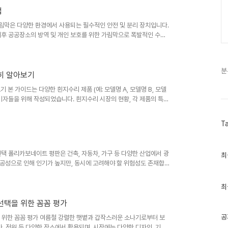
법
 가림막은 다양한 환경에서 사용되는 필수적인 안전 및 분리 장치입니다.
이후 공공장소의 방역 및 개인 보호를 위한 가림막으로 폭발적인 수요
림막이 존재하며, 각각의 특징과 적용 환경이 다르기 때문에 효율적인
 렉산 가림막의 종류, 특징, 장단점, 그리고 효과적인 사용법을 상세
 특히, 최근 업계 동향과 소비자들의 실제 사용 후기를 바탕으로 작성
분
히 알아보기
기 본 가이드는 다양한 흰지수리 제품 (예: 모델명 A, 모델명 B, 모델
소비자들을 위해 작성되었습니다. 흰지수리 시장의 현황, 각 제품의 특
제품 선택에 도움을 드리고자 합니다. (흰지수리가 특정 분야의 제품이
 종류의 가전제품, 건축자재, 의료기기 등을 의미한다면 그에 맞춰 내용
T
시장은 최근 몇 년간 괄목할 만한 성장을 이루었습니다. 소비자들의 다양
한 선택 폴리카보네이트 평판은 건축, 자동차, 가구 등 다양한 산업에서 광
최
최
근
공성으로 인해 인기가 높지만, 동시에 고려해야 할 위험성도 존재합니
글
밀히 분석하고, 다양한 상황에 따른 최적의 선택을 위한 정보를 제공
과
이트 평판이 유통되고 있으며, 소비자들의 수요에 맞춰 투명도, 내충
인
최
되고 있습니다. 특히 친환경 소재를 사용하거나 재활용이 가능한 제품
기
장을 견인하..
선택을 위한 꼼꼼 평가
글
공
택을 위한 꼼꼼 평가 여름철 강렬한 햇볕과 갑작스러운 소나기로부터 보
, 정원 등 다양한 장소에서 활용되며, 시장에는 다양한 디자인, 기능,