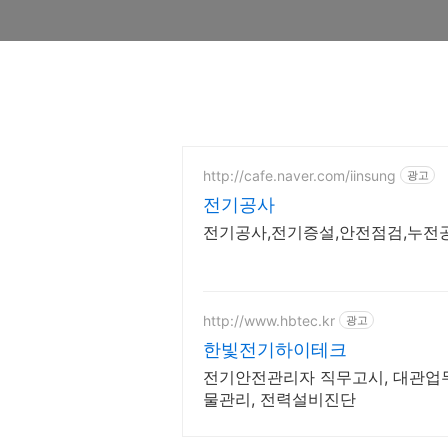
http://cafe.naver.com/iinsung
광고
전기공사
전기공사,전기증설,안전점검,누전
http://www.hbtec.kr
광고
한빛전기하이테크
전기안전관리자 직무고시, 대관업무
물관리, 전력설비진단