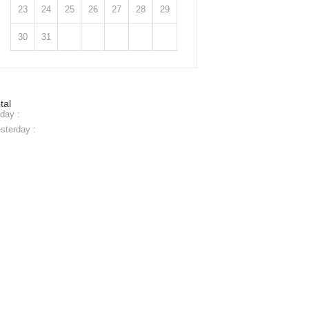
23
24
25
26
27
28
29
30
31
tal
day :
sterday :