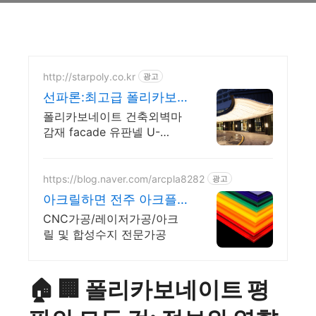
http://starpoly.co.kr
광고
선파론:최고급 폴리카보
네이트
폴리카보네이트 건축외벽마
감재 facade 유판넬 U-
Panel 팔람 주차램프
https://blog.naver.com/arcpla8282
광고
아크릴하면 전주 아크플
라 !
CNC가공/레이저가공/아크
릴 및 합성수지 전문가공
🏠 🏢 폴리카보네이트 평