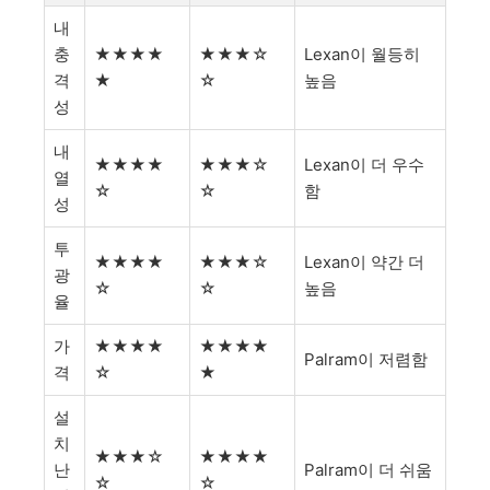
내
충
★★★★
★★★☆
Lexan이 월등히
격
★
☆
높음
성
내
★★★★
★★★☆
Lexan이 더 우수
열
☆
☆
함
성
투
★★★★
★★★☆
Lexan이 약간 더
광
☆
☆
높음
율
가
★★★★
★★★★
Palram이 저렴함
격
☆
★
설
치
★★★☆
★★★★
난
Palram이 더 쉬움
☆
☆