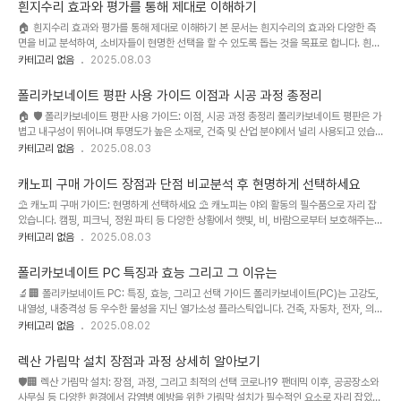
이 중요해졌습니다. 본 가이드는 다양한 렉산 가림막 제품 비교, 설치 가이드, 그리고 활용 예
흰지수리 효과와 평가를 통해 제대로 이해하기
시를 통해 최적의 선택과 효과적인 사용을 돕고자 합니다. 렉산의 종류, 두께, 투명도, 그리고
🏠 흰지수리 효과와 평가를 통해 제대로 이해하기 본 문서는 흰지수리의 효과와 다양한 측
설치 환경에 따른 고려사항들을 꼼꼼하게 분석하여 실질적인 도움을 드릴 것입니다. 특히,
면을 비교 분석하여, 소비자들이 현명한 선택을 할 수 있도록 돕는 것을 목표로 합니다. 흰지
실제 설치 경험과 전문가 의견을 바탕으로 가..
수리는 소비자금융 상품의 한 종류로, 최근 금리 인상과 경제 불확실성 속에서 많은 사람들
카테고리 없음
2025.08.03
의 관심을 받고 있습니다. 본 문서에서는 흰지수리의 종류별 특징, 장단점, 사용 후기, 전문가
의견 등을 종합적으로 분석하여, 각 상품의 강점과 약점을 명확하게 제시하고, 소비자의 상
폴리카보네이트 평판 사용 가이드 이점과 시공 과정 총정리
황에 맞는 최적의 상품 선택을 위한 가이드라인을 제공합니다. 최신 시장 동향과 전문가 분
🏠 🛡️ 폴리카보네이트 평판 사용 가이드: 이점, 시공 과정 총정리 폴리카보네이트 평판은 가
석을 바탕으로 작성되었으며, 객관적이고 신뢰할 수 있는 정보를 제공하는 데 중점을 두었습
볍고 내구성이 뛰어나며 투명도가 높은 소재로, 건축 및 산업 분야에서 널리 사용되고 있습
니다. 특히, 실제 사용자들의 경험과 후기를 바탕으로 현실적인 분석을..
니다. 최근 친환경 소재에 대한 관심 증가와 더불어, 기존의 유리나 아크릴 대비 우수한 내충
카테고리 없음
2025.08.03
격성과 단열성으로 인해 그 수요가 급증하고 있습니다. 특히, 온실, 캐노피, 차양, 지붕 등 다
양한 용도로 활용되면서 시장 규모는 지속적인 성장세를 보이고 있으며, 다양한 두께, 색상,
캐노피 구매 가이드 장점과 단점 비교분석 후 현명하게 선택하세요
형태의 제품들이 출시되어 선택의 폭 또한 넓어지고 있습니다. 하지만, 다양한 제품과 시공
⛱️ 캐노피 구매 가이드: 현명하게 선택하세요 ⛱️ 캐노피는 야외 활동의 필수품으로 자리 잡
방법으로 인해 어떤 제품을 선택하고 어떻게 시공해야 하는지 어려움을 겪는 소비자들이 많
았습니다. 캠핑, 피크닉, 정원 파티 등 다양한 상황에서 햇빛, 비, 바람으로부터 보호해주는
습니다. 본 가이드는 폴리카보네이트 평판 선택부터 시공까지 ..
중요한 역할을 합니다. 하지만 시중에는 다양한 종류의 캐노피가 판매되고 있으며, 재질, 크
카테고리 없음
2025.08.03
기, 기능 등 선택의 폭이 넓어 어떤 제품을 선택해야 할지 고민하는 소비자들이 많습니다. 본
가이드는 다양한 캐노피를 비교 분석하여 소비자들이 현명한 구매 결정을 내릴 수 있도록 돕
폴리카보네이트 PC 특징과 효능 그리고 그 이유는
고자 합니다. 최근 캠핑 인구 증가와 함께 다양한 기능과 디자인의 캐노피가 출시되면서 시
🔬🏢 폴리카보네이트 PC: 특징, 효능, 그리고 선택 가이드 폴리카보네이트(PC)는 고강도,
장 경쟁이 치열해지고 있으며, 소비자들의 선택 기준 또한 다양화되고 있습니다. 가격, 내구
내열성, 내충격성 등 우수한 물성을 지닌 열가소성 플라스틱입니다. 건축, 자동차, 전자, 의료
성, 설치 편의성, 디자인 등을 고려하여 자신에게 맞는..
등 다양한 산업 분야에서 널리 사용되며, 특히 투명하고 강한 소재가 필요한 곳에 필수적인
카테고리 없음
2025.08.02
소재로 자리 잡았습니다. 최근 친환경 소재에 대한 관심이 증가하면서, 재활용 가능성과 생
산 과정에서의 환경 영향을 최소화하는 PC 소재 개발에도 많은 투자가 이루어지고 있으며,
렉산 가림막 설치 장점과 과정 상세히 알아보기
시장은 지속적인 성장세를 보이고 있습니다. 특히, 건축 분야에서는 에너지 효율이 높은 건
🛡️🏢 렉산 가림막 설치: 장점, 과정, 그리고 최적의 선택 코로나19 팬데믹 이후, 공공장소와
물을 건설하기 위한 소재로서, 자동차 산업에서는 경량화 및 안전성 향상을 위한 소재로서,
사무실 등 다양한 환경에서 감염병 예방을 위한 가림막 설치가 필수적인 요소로 자리 잡았습
그리고 전자 산업에서는 내구성이 뛰어난 제품 생산을 위..