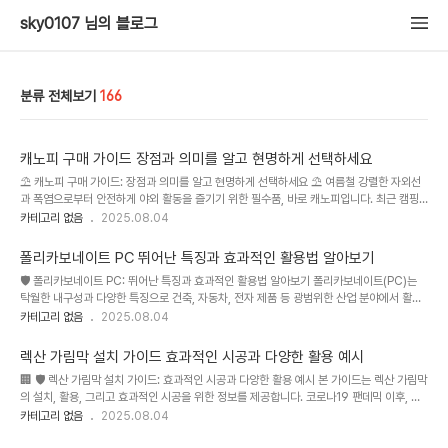
sky0107 님의 블로그
분류 전체보기
166
캐노피 구매 가이드 장점과 의미를 알고 현명하게 선택하세요
⛱️ 캐노피 구매 가이드: 장점과 의미를 알고 현명하게 선택하세요 ⛱️ 여름철 강렬한 자외선
과 폭염으로부터 안전하게 야외 활동을 즐기기 위한 필수품, 바로 캐노피입니다. 최근 캠핑,
피크닉, 야외 행사 등의 인기 상승과 함께 다양한 디자인과 기능을 갖춘 캐노피들이 시장에
카테고리 없음
2025.08.04
쏟아져 나오고 있습니다. 하지만 종류가 다양하고 기능도 제각각이라 어떤 캐노피를 선택해
야 할지 고민하는 분들이 많습니다. 본 가이드에서는 캐노피의 종류, 장단점, 선택 시 고려사
폴리카보네이트 PC 뛰어난 특징과 효과적인 활용법 알아보기
항 등을 상세히 비교 분석하여 여러분의 현명한 구매를 돕고자 합니다. 본 가이드를 통해 여
🛡️ 폴리카보네이트 PC: 뛰어난 특징과 효과적인 활용법 알아보기 폴리카보네이트(PC)는
러분의 야외 활동이 더욱 즐겁고 편안해지기를 바랍니다. 특히, 최근 환경 문제에 대한 관심
탁월한 내구성과 다양한 특징으로 건축, 자동차, 전자 제품 등 광범위한 산업 분야에서 활용
이 높아짐에 따라 친환경 소재를 사용한 캐노피에 대한 수요..
되는 중요한 열가소성 플라스틱입니다. 최근 친환경 소재에 대한 관심 증가와 더불어, 재활
카테고리 없음
2025.08.04
용 가능성 및 생산 과정에서의 에너지 효율성을 개선하는 연구가 활발히 진행되고 있습니다.
이에 따라 PC 시장은 지속적인 성장세를 보이고 있으며, 새로운 응용 분야가 끊임없이 개발
렉산 가림막 설치 가이드 효과적인 시공과 다양한 활용 예시
되고 있습니다. 특히, 경량화, 고강도, 내열성, 투명성 등의 장점을 바탕으로 기존 소재를 대
🏢 🛡️ 렉산 가림막 설치 가이드: 효과적인 시공과 다양한 활용 예시 본 가이드는 렉산 가림막
체하는 사례가 증가하고 있으며, 특히 건축 분야에서는 내충격성이 뛰어난 PC 패널이 건물
의 설치, 활용, 그리고 효과적인 시공을 위한 정보를 제공합니다. 코로나19 팬데믹 이후, 렉
외벽이나 지붕, 차양 등에 광범위하게 사용되고 있습니다..
산 가림막은 사업장과 공공장소에서 감염 예방을 위한 필수적인 설비로 자리매김했습니다.
카테고리 없음
2025.08.04
하지만 단순한 설치를 넘어, 공간의 효율성, 디자인, 그리고 안전성까지 고려한 선택과 시공