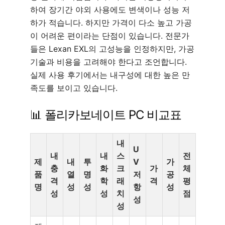
하여 장기간 야외 사용에도 변색이나 성능 저
하가 적습니다. 하지만 가격이 다소 높고 가공
이 어려운 편이라는 단점이 있습니다. 전문가
들은 Lexan EXL의 고성능을 인정하지만, 가공
기술과 비용을 고려해야 한다고 조언합니다.
실제 사용 후기에서는 내구성에 대한 높은 만
족도를 보이고 있습니다.
📊 폴리카보네이트 PC 비교표
내
U
내
내
스
전
제
내
투
V
가
충
화
크
가
체
품
열
명
저
공
격
학
래
격
평
명
성
성
항
성
성
성
치
점
성
성