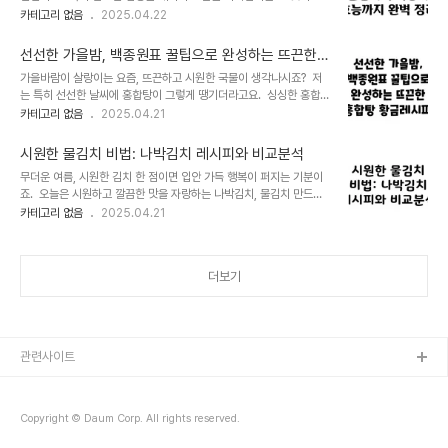
욱 특별하다고 합니다. 오늘은 집에서도 쉽게 따라 할 수 있는 나박김
카테고리 없음
2025.04.22
게 찍어내면 되니까, 요리 초보자도 쉽게 도전할 수 있어요. 하트 모양
치 담그는 방법을 자세히 알려드릴게요. 함께 만들어보면서 시원한 여
틀을 이용하면 더욱 사랑스러운 모양을 만들 수 있고, 맛살의 짭조름한
름을 보내보자구요! 나박김치 재료 준비하기 맛있는 나박김치를 만들
맛과 고소한 기름에 ..
선선한 가을밤, 백종원표 꿀팁으로 완성하는 뜨끈한
기 위한 첫 번째 단계는 신선하고 좋은 재료를 준비하는 것이라고 생각
홍합탕 황금레시피
가을바람이 살랑이는 요즘, 뜨끈하고 시원한 국물이 생각나시죠? 저
합니다. 무, 배추, 쪽파 등 주요 재료는 신선도를 꼼꼼하게 확인해야
는 특히 선선한 날씨에 홍합탕이 그렇게 땡기더라고요. 싱싱한 홍합의
해요. 무는 단단하고 흠집이 없는 것을 고르고, 배추는 겉잎을 제거하
풍미와 얼큰한 국물은 쌀쌀한 날씨에 몸을 녹이고 기분까지 좋아지게
카테고리 없음
2025.04.21
고 속잎만 사용하는 것이 좋습니다. 쪽파는 싱싱하고 푸른 잎을 가진
해주는 최고의 음식이라고 생각합니다. 오늘은 백종원 레시피를 참고
것을 선택하는 것이 좋더라고요. 그리고 재료 손질도 중요한데요. 무
하여 누구나 쉽게 따라 할 수 있는, 맛있고 시원한 홍합탕 황금 레시피
는 껍질을 깨끗하게 씻어 ..
시원한 물김치 비법: 나박김치 레시피와 비교분석
를 공개하려고 합니다. 재료 준비부터 조리 과정까지 자세하게 설명해
무더운 여름, 시원한 김치 한 점이면 입안 가득 행복이 퍼지는 기분이
드릴 테니, 집에서 간편하게 맛있는 홍합탕을 끓여 드세요! 홍합 손질,
죠. 오늘은 시원하고 깔끔한 맛을 자랑하는 나박김치, 물김치 만드는
어떻게 하면 잘 할까요? 싱싱한 홍합을 고르는 것부터 시작해야겠
방법을 알려드릴게요. 재료 손질부터 숙성까지, 하나하나 친절하게 설
카테고리 없음
2025.04.21
죠? 홍합을 고를 때는 껍데기가 단단하고, 꽉 닫혀 있는 것을 선택해
명해 드릴테니, 레시피 따라 만들어보시고 시원한 여름 나세요! 무,
야 합니다. 껍데기에 흠집이 많거나, 벌어져 있는 홍합은 신선도가 떨
배추 선택과 손질하기 아삭한 나박김치를 위해서는 무와 배추의 신선
어질 수 있으니 피하는 게 ..
도가 무엇보다 중요합니다. 무는 단단하고 흠집이 없는 것을 고르고,
더보기
배추는 겉잎이 싱싱하고 속잎이 노랗지 않은 것을 선택하세요. 무는 껍
질을 깨끗이 씻어 얇게 채 썰고, 배추는 겉잎을 제거하고 먹기 좋은 크
기로 잘라주세요. 저는 굵은 채칼을 이용해서 무를 채 썰었는데, 얇게
썰수록 더욱 아삭한 김치를 맛볼 수 있더라고요. 배추는 너무 크게 자
르면 숨이 죽을 ..
관련사이트
Copyright © Daum Corp. All rights reserved.