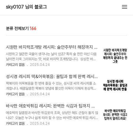
sky0107 님의 블로그
분류 전체보기
166
시원한 바지락조개탕 레시피: 술안주부터 해장까지 끝
내주는 한 그릇
시원하고 얼큰한 국물이 생각나는 날이 있죠? 특히 술 한잔 마신 다음
날이면 더욱 그리워지는 맛, 바로 바지락 조개탕입니다. 싱싱한 바지
락의 감칠맛과 칼칼한 양념이 어우러진 국물은 속을 시원하게 풀어주
카테고리 없음
2025.04.24
는 해장 음식으로도 제격이에요. 오늘은 여러분이 집에서도 쉽게 만들
수 있는 바지락 조개탕 레시피와 함께, 더욱 맛있게 즐기는 팁들을 알
성시경 레시피 떡&어묵볶음: 꿀팁과 함께 완벽 레시
려드릴게요. 어떤 재료를 사용해야 더욱 시원하고 칼칼한 맛을 낼 수
피 만들기
떡볶이와 어묵볶음을 한 번에 즐길 수 있는, 성시경 씨의 레시피를 소
있는지, 또 어떤 팁들을 활용하면 더욱 맛있는 바지락 조개탕을 만들
개합니다. 매콤달콤한 떡볶이 양념에 쫄깃한 어묵이 더해져 환상적인
수 있는지 자세하게 알아보도록 하겠습니다. 바지락 손질하는 방법, 제
맛을 자랑하는데요. 집에서 간편하게 만들 수 있으니, 이번 주말에 도
카테고리 없음
2025.04.24
대로 알고 시작하세요 싱싱한 바지락을 고르는 것부터가 바지락 조개
전해 보세요! 떡볶이 양념 만들기의 비법은 무엇일까요? 성시경 씨
탕의 시작입니다. 먼저 바지락을 구입하셨다면, 껍데기가 깨끗하고 단
레시피의 핵심은 바로 양념입니다. 단순히 고추장과 고춧가루만 넣는
단하며, 손으로 만졌을 때 무게감..
바삭한 애호박튀김 레시피: 완벽한 식감과 팁까지 알
것이 아니라, 다양한 재료를 넣어 풍부한 맛을 내는 것이 특징이에요.
려드려요!
애호박의 달콤함과 바삭한 튀김옷의 조화, 상상만 해도 군침이 돌지 않
레시피를 보면 설탕과 간장, 그리고 마늘과 생강을 넣어 감칠맛을 더하
나요? 오늘은 누구나 쉽게 따라 할 수 있는 바삭한 애호박 튀김 레시
고, 맛술이나 올리고당을 넣어 양념의 농도와 윤기를 조절하는 것을 볼
피를 자세히 알려드릴게요. 재료 손질부터 튀김 과정, 그리고 맛있게
카테고리 없음
2025.04.24
수 있습니다. 저는 처음에 맛술 대신 물엿을 넣었더니 좀 끈적이는 느
먹는 팁까지! 함께 완벽한 애호박 튀김을 만들어 보아요. 애호박 고르
낌이 있더라고요. 그래서 다음에는 꼭 레시피대로 맛술을 사용해야겠