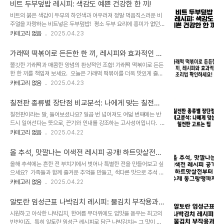
는 팁은 무엇일까요? 싱싱한 애호박을 고르는 것은 맛있는 튀김의 첫
다고 생각했어요. 그리고..
비트 두부덮밥 레시피: 색감도 예쁜 건강한 한 끼!
걸음이에요. 마트에 가면 애호박 종류가 다양한데요, 겉이 매끄럽고
비트의 붉은 색감이 두부의 하얀색과 어우러져 정말 먹음직스러운 비
윤기가 있으며 단단한 것을 선택하는 것이 좋아요. 눌렀을 때 단단하
주얼을 자랑하는 비트넣은 두부덮밥! 평소 두부 요리에 흥미가 없던
고 탄력이 느껴지는 애호박이 신선하고 맛도 좋답니다. 혹시 표면에
분들도 한 번쯤 만들어 보고 싶은 욕심이 생길 만큼 매력적인 메뉴죠.
카테고리 없음
2025.04.23
상처나 흠집이 있는 애호박은 피하는 것이 좋고요, 크기는 요리에 맞
오늘은 비트넣은 두부덮밥을 더욱 맛있고 예쁘게 만들 수 있는 팁들을
춰 적절한 크기의 애호박을 선택하면 돼요. 저는 개인적으로 껍질이
알려드릴게요. 비트의 풍미와 두부의 부드러움이 환상적인 조합을 이
얇고 속이 노란 애호박을 ..
가래떡 떡볶이로 든든한 한 끼, 레시피와 효과적인 조
루는 비트넣은 두부덮밥의 세계로 함께 떠나보시죠! 비트넣은 두부덮
리법 확인하세요!
쫄깃한 가래떡과 매콤한 양념의 환상적인 조합! 가래떡 떡볶이로 든든
밥, 어떤 재료가 필요할까요 비트넣은 두부덮밥을 만들려면 먼저 신
한 한 끼를 책임져 보세요. 오늘은 가래떡 떡볶이를 더욱 맛있게 즐기
선한 재료를 준비해야 해요. 두부는 부드러운 순두부나 silken tofu
는 방법과 다양한 레시피, 그리고 팁까지 알려드릴게요. 푸짐하고 맛있
카테고리 없음
2025.04.23
를 사용하는 것이 좋고, 비트는 껍질을 벗겨 곱게 갈아 사용하면 색감
는 가래떡 떡볶이를 만들어 행복한 시간을 보내시길 바랍니다. 가래떡
도 더욱 예쁘고 부드러운 식감을 즐길 수 있답니다. 그리고 양념으로
떡볶이, 어떤 떡이 좋을까요? 가래떡 떡볶이에 가장 중요한 재료는 바
는 간장, 참기름, 마늘, 생강..
칠전판 종류별 장단점 비교분석: 나에게 맞는 칠전판
로 가래떡이죠. 시중에는 다양한 가래떡이 판매되고 있는데요, 떡볶이
고르는 팁
칠전판이라는 말, 들어보셨나요? 일곱 번 넘어져도 여덟 번째에는 반
에 적합한 가래떡을 고르는 팁을 알려드릴게요. 일반적으로 좀 더 찰
드시 일어선다는 뜻으로, 끈기와 인내를 강조하는 고사성어입니다. 하
기가 있고 쫀득한 가래떡이 좋습니다. 너무 딱딱한 떡은 떡볶이 양념
지만 칠전판을 단순히 긍정적인 의미로만 해석하기에는 현실의 벽이
카테고리 없음
2025.04.22
이 잘 배지 않을 수 있고, 반대로 너무 물렁한 떡은 떡볶이를 만들 때
너무 높다고 느끼시는 분들도 많을 거예요. 이 글에서는 칠전판의 의
쉽게 으깨질 수 있거든요. 가래떡을 구매할 때는 떡의 색깔과 겉면의
미를 넘어, 실패를 통해 성장하고 성공으로 나아가는 현실적인 전략들
촉촉함을 확인해보는 것이 좋..
올 추석, 맛깔나는 이색전 레시피 공개! 하트맛살전부
을 함께 살펴보도록 하겠습니다. 칠전판의 진정한 의미를 이해하
터 수제 동그랑땡까지
올해 추석에는 흔한 전 부치기에서 벗어나 특별한 전을 만들어보고 싶
기 칠전판은 단순히 일곱 번의 실패 후 성공을 보장한다는 의미가 아
으세요? 가족들과 함께 즐거운 추억을 만들고, 색다른 맛으로 추석 분
닙니다. 실패를 통해 배우고 성장하는 과정, 그리고 포기하지 않는 강
위기를 더욱 풍성하게 만들어 줄 이색 전 레시피들을 준비했습니다.
카테고리 없음
2025.04.22
한 의지를 강조하는 표현이라고 할 수 있어요. 실제로 많은 성공한 사
하트 모양 맛살전부터 고급스러운 표고버섯전, 그리고 정성 가득한 수
람들은 수많은 실패를 경험했고, 그 실패를 통해 귀중한 교훈을 얻었다
제 동그랑땡 속 만들기까지, 자세한 레시피와 함께 알려드릴게요! 하
고 이야기합니다. 단순히 횟수를 채우는..
알토란 임성근표 나박김치 레시피: 물김치 부작용과
트 맛살전 만들기 맛살을 활용해서 쉽고 귀엽게 만들 수 있는 하트 맛
효능까지 완벽 정리
시원하고 아삭한 나박김치, 한여름 무더위에도 입맛을 돋우는 최고의
살전은 아이들이 특히 좋아할 거예요. 냉동 맛살을 사용하면 더욱 간편
반찬이죠. 특히 알토란 임성근 레시피로 담근 나박김치는 그 맛이 더
하게 만들 수 있다는 장점이 있죠. 재료 준비도 간단하고, 모양만 예쁘