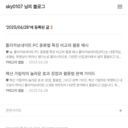
sky0107 님의 블로그
2025/06/28
2
폴리카보네이트 PC 종류별 특징 비교와 활용 예시
🛡️ 📊 폴리카보네이트 PC 종류별 특징 비교와 활용 예시 폴리카보네이트(PC)는 내충격성,
내열성, 투명성이 뛰어난 열가소성 플라스틱으로, 다양한 산업 분야에서 널리 활용되고 있습
니다. 건축자재부터 자동차 부품, 전자기기 케이스까지 그 응용 범위는 매우 넓으며, 최근에
카테고리 없음
2025.06.28
는 친환경 소재에 대한 관심 증가로 재활용 가능한 PC 소재 개발에도 많은 투자가 이루어지
고 있습니다. 시장 규모 또한 지속적인 성장세를 보이고 있으며, 특히 고기능성 PC 수지에
렉산 가림막의 놀라운 효과 장점과 활용법 완벽 가이드
대한 수요가 증가하고 있습니다. 내후성이 뛰어난 PC는 건축물의 외장재로 많이 사용되고
🛡️ 렉산 가림막의 놀라운 효과: 장점, 활용법, 그리고 완벽 가이드 렉산 가림막은 투명하고 내
있으며, 가볍고 강한 특성을 살려 자동차 산업에서도 핵심적인 소재로 자리 잡았습니다. 최
구성이 뛰어난 폴리카보네이트 소재로 제작되어 다양한 분야에서 활용되고 있습니다. 최근
근에는 고강도, 고투명도 PC의 개발로 더욱 다양한 분야에서..
코로나19 팬데믹 이후 방역 및 안전 관리의 중요성이 부각되면서 렉산 가림막의 수요가 급
카테고리 없음
2025.06.28
증했습니다. 식당, 병원, 사무실, 학교 등 여러 공간에서 사람 간의 접촉을 최소화하고 비말
감염을 예방하는 데 효과적으로 사용되고 있으며, 소음 차단, 파손 방지 등의 추가적인 기능
까지 제공하여 그 활용성이 더욱 확대되고 있습니다. 이 가이드에서는 렉산 가림막의 다양한
종류와 특징을 비교 분석하고, 사용자의 상황에 맞는 최적의 선택을 위한 정보를 제공합니
관련사이트
다. 시장 경쟁이 치열해짐에 따라 다양한 제품들이 출시되고 있..