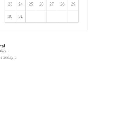
23
24
25
26
27
28
29
30
31
tal
day :
sterday :