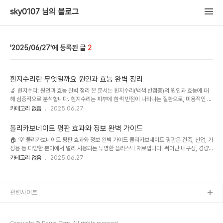
sky0107 님의 블로그
2025/06/27
2
흰지수리란 무엇일까요 원인과 효능 완벽 정리
🔬 흰지수리: 원인과 효능 완벽 정리 본 문서는 흰지수리(백색 반점증)의 원인과 효능에 대
해 심층적으로 분석합니다. 흰지수리는 피부에 흰색 반점이 나타나는 질환으로, 미용적인 문
제뿐 아니라, 심각한 경우 건강에도 영향을 미칠 수 있습니다. 최근 흰지수리 치료 및 관리에
카테고리 없음
2025.06.27
대한 관심이 증가하고 있으며, 다양한 치료법과 예방법이 개발되고 있습니다. 이 문서에서는
흰지수리의 종류, 원인, 증상, 진단, 치료법, 예방법 등을 상세히 설명하고, 다양한 치료 옵션
폴리카보네이트 평판 효과와 정보 완벽 가이드
을 비교 분석하여 효과적인 관리 방안을 제시합니다. 본 정보는 의학적 조언을 대체하지 않
🏠 💡 폴리카보네이트 평판 효과와 정보 완벽 가이드 폴리카보네이트 평판은 건축, 산업, 가
으며, 정확한 진단과 치료는 전문의와의 상담을 통해 이루어져야 합니다. 🤔 흰지수리의 중
정용 등 다양한 분야에서 널리 사용되는 투명한 플라스틱 재료입니다. 뛰어난 내구성, 경량
요성과 배경 흰지수리는 전 ..
성, 그리고 다양한 디자인 적용 가능성으로 인해 인기가 높아지고 있으며, 시장 규모 또한 꾸
카테고리 없음
2025.06.27
준히 성장하고 있습니다. 특히 최근에는 친환경 소재에 대한 관심 증가와 더불어 재활용 가
능한 폴리카보네이트 평판의 수요가 급증하고 있으며, 다양한 색상과 표면 처리 기술의 발전
으로 디자인적 활용도가 더욱 확대되고 있습니다. 이러한 시장 변화와 함께, 소비자들은 제
품 선택에 있어 더욱 까다로운 기준을 적용하고 있으며, 가격, 내구성, 디자인 등 다양한 요소
관련사이트
들을 종합적으로 고려하여 최적의 제품을 선택하고자 합니다...