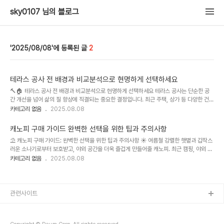
sky0107 님의 블로그
2025/08/08
2
테라스 공사 전 배경과 비교분석으로 현명하게 선택하세요
🔨🏠 테라스 공사 전 배경과 비교분석으로 현명하게 선택하세요 테라스 공사는 단순한 공
간 개선을 넘어 삶의 질 향상에 직결되는 중요한 결정입니다. 최근 주택, 상가 등 다양한 건물
에서 테라스 공간의 활용도를 높이려는 수요가 급증하고 있으며, 이에 따라 다양한 공사 방
카테고리 없음
2025.08.08
식과 자재, 시공업체들이 시장에 등장하고 있습니다. 하지만 각각의 특징과 장단점을 정확히
이해하지 않고 선택할 경우, 예산 초과, 품질 저하, 추후 유지보수 문제 등의 어려움에 직면할
캐노피 구매 가이드 완벽한 선택을 위한 팁과 주의사항
수 있습니다. 따라서 신중한 비교 분석을 통해 나에게 맞는 최적의 공사 방식을 선택하는 것
⛱️ 캐노피 구매 가이드: 완벽한 선택을 위한 팁과 주의사항 ☀️ 여름철 강렬한 햇볕과 갑작스
이 무엇보다 중요합니다. 이 글에서는 다양한 테라스 공사 방식을 비교 분석하여 현명한 선
러운 소나기로부터 보호받고, 야외 공간을 더욱 즐겁게 만들어줄 캐노피. 최근 캠핑, 야외 활
택을 돕고자 합니다. 🤔 주제의 중요성과 ..
동의 인기 상승과 함께 캐노피 시장 또한 급성장하고 있습니다. 다양한 디자인, 소재, 기능을
카테고리 없음
2025.08.08
가진 수많은 제품들이 출시되면서 소비자들의 선택은 더욱 어려워지고 있습니다. 본 가이드
는 여러분이 최고의 캐노피를 선택하는 데 도움을 드리고자, 다양한 제품들을 비교 분석하
고, 구매 시 유의해야 할 사항들을 상세히 다룹니다. 본 가이드를 통해 자신에게 딱 맞는 캐노
피를 찾아 즐거운 야외 생활을 누리시길 바랍니다. 🤔 캐노피의 중요성과 시장 현황 캐노피
관련사이트
는 단순한 그늘막을 넘어, 야..