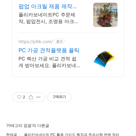
팝업 아크릴 제품 제작
2000파이 구 제작 가능
폴리카보네이트PC 주문제
작, 팝업전시, 조명용 아크릴
주문가능합니다. 2000파이
구 이상은 문의해 주세요
https://pltik.com/
광고
PC 가공 견적플랫폼 플틱
PC 렉산 가공 비교 견적 쉽
게 받아보세요. 폴리카보네이
트 가공 매칭 플랫폼 플틱
2
구독하기
'카테고리 없음'의 다른글
현재글
폴리카보네이트 PC 활용 가이드 특징과 주의사항 완벽 정리