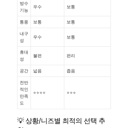
방수
우수
보통
기능
통풍
보통
보통
내구
우수
보통
성
휴대
불편
편리
성
공간
넓음
좁음
전반
적인
⭐⭐⭐⭐
⭐⭐⭐
만족
도
💡 상황/니즈별 최적의 선택 추