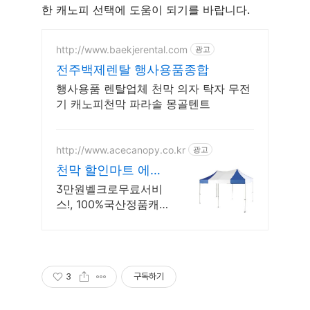
한 캐노피 선택에 도움이 되기를 바랍니다.
http://www.baekjerental.com
광고
전주백제렌탈 행사용품종합
행사용품 렌탈업체 천막 의자 탁자 무전
기 캐노피천막 파라솔 몽골텐트
http://www.acecanopy.co.kr
광고
천막 할인마트 에이
스캐노피
3만원벨크로무료서비
스!, 100%국산정품캐노
피, 몽골텐트,공장직영,
KBS방송협찬
3
구독하기