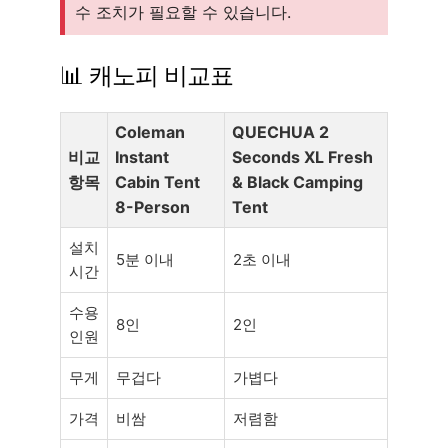
수 조치가 필요할 수 있습니다.
📊 캐노피 비교표
Coleman
QUECHUA 2
비교
Instant
Seconds XL Fresh
항목
Cabin Tent
& Black Camping
8-Person
Tent
설치
5분 이내
2초 이내
시간
수용
8인
2인
인원
무게
무겁다
가볍다
가격
비쌈
저렴함