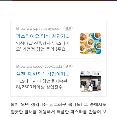
http://www.pastayeyo.com
광고
파스타예요 양식 최단기
간 50호점 돌파
양식배달 신흥강자 '파스타예
요' 가맹점 창업 문의 (주요상
권 마감임박) 가맹점 매출로
압도하는 배달 전문점 소자
본 창업의 성공신화!
http://www.cookcook.co.kr
광고
실전! 대한외식창업아카
데미 창업전문1:1교육
파스타레시피 창업후지속관
리/2500회이상 창업전수컨
설팅/27년전문셰프
봄이 오면 생각나는 싱그러운 봄나물! 그 중에서도
향긋한 달래를 이용해서 특별한 파스타를 만들어 보