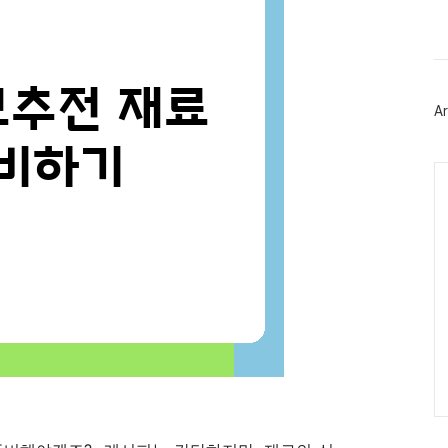
스
북
트
위
터
플
러
Ar
그
인
Ca