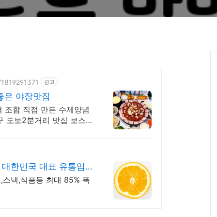
e/1819291371
광고
좋은 야장맛집
 조합 직접 만든 수제양념
구 도보2분거리 맛집 보스쭈
 대한민국 대표 유통임
,스낵,식품등 최대 85% 폭