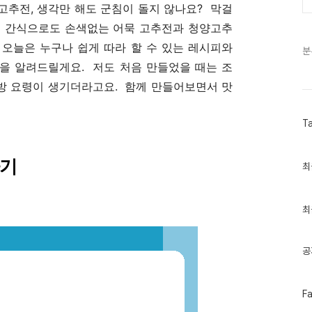
고추전, 생각만 해도 군침이 돌지 않나요? 막걸
들 간식으로도 손색없는 어묵 고추전과 청양고추
 오늘은 누구나 쉽게 따라 할 수 있는 레시피와
분
들을 알려드릴게요. 저도 처음 만들었을 때는 조
금방 요령이 생기더라고요. 함께 만들어보면서 맛
T
하기
최
최
근
글
과
인
최
기
글
공
페
F
이