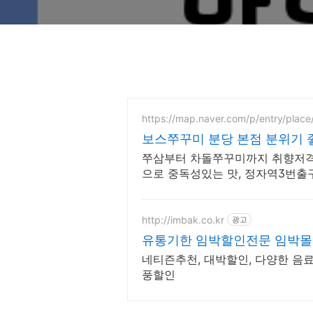
https://map.naver.com/p/entry/plac
보스쭈꾸미 분당 본점 분위기 
쭈삼부터 차돌쭈꾸미까지 취향저격
으로 중독성있는 맛, 정자역3번출
꾸미
http://imbak.co.kr
광고
유통기한 임박할인전문 임박몰
박쇼핑몰
네티즌추천, 대박할인, 다양한 음료
풍할인