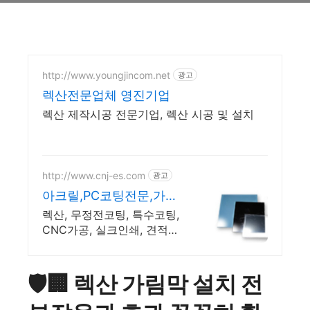
http://www.youngjincom.net
광고
렉산전문업체 영진기업
렉산 제작시공 전문기업, 렉산 시공 및 설치
http://www.cnj-es.com
광고
아크릴,PC코팅전문,가공
인쇄
렉산, 무정전코팅, 특수코팅,
CNC가공, 실크인쇄, 견적및
상담환영 씨엔제이
🛡️🏢 렉산 가림막 설치 전